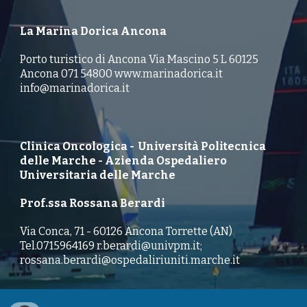
La Marina
Dorica Ancona
Porto turistico di Ancona Via Mascino 5 L 60125
Ancona 071 54800 www.marinadorica.it
info@marinadorica.it
Clinica Oncologica - Università Politecnica
delle Marche - Azienda Ospedaliero
Universitaria delle Marche
Prof.ssa Rossana Berardi
Via Conca, 71 - 60126 Ancona Torrette (AN)
Tel.0715964169 r.berardi@univpm.it;
rossana.berardi@ospedaliriuniti.marche.it